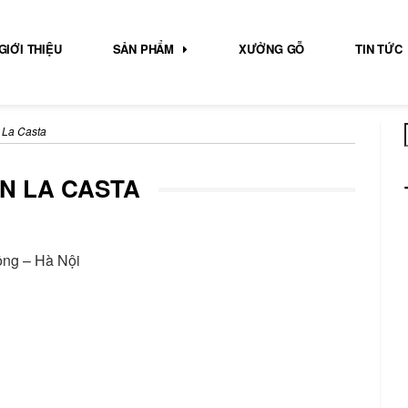
GIỚI THIỆU
SẢN PHẨM
XƯỞNG GỖ
TIN TỨC
 La Casta
N LA CASTA
ông – Hà Nội