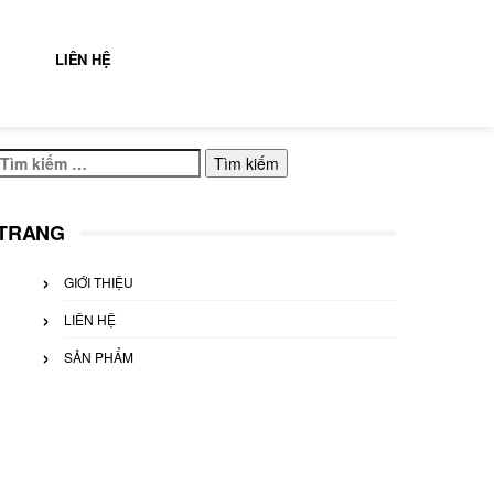
LIÊN HỆ
Tìm
kiếm
cho:
TRANG
GIỚI THIỆU
LIÊN HỆ
SẢN PHẨM