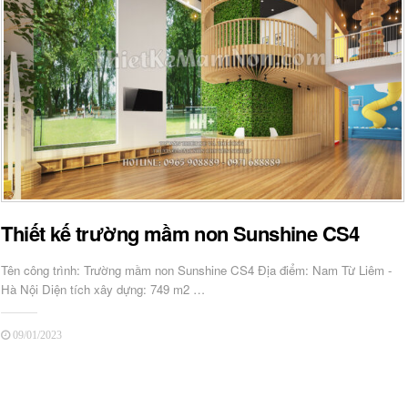
Thiết kế trường mầm non Sunshine CS4
Tên công trình: Trường mầm non Sunshine CS4 Địa điểm: Nam Từ Liêm -
Hà Nội Diện tích xây dựng: 749 m2 …
09/01/2023