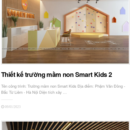
Thiết kế trường mầm non Smart Kids 2
Tên công trình: Trường mầm non Smart Kids Địa điểm: Phặm Văn Đồng -
Bắc Từ Liêm - Hà Nội Diện tích xây …
09/01/2023