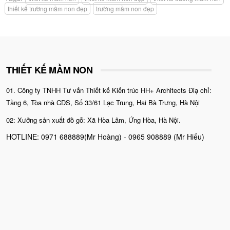
thiết kế trường mầm non đẹp
trường mầm non đẹp
THIẾT KẾ MẦM NON
01. Công ty TNHH Tư vấn Thiết kế Kiến trúc HH+ Architects Điạ chỉ:
Tầng 6, Tòa nhà CDS, Số 33/61 Lạc Trung, Hai Bà Trưng, Hà Nội
02: Xưởng sản xuất đồ gỗ: Xã Hòa Lâm, Ứng Hòa, Hà Nội.
HOTLINE: 0971 688889(Mr Hoàng) - 0965 908889 (Mr Hiếu)