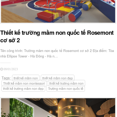
Thiết kế trường mầm non quốc tế Rosemont
cơ sở 2
Tên công trình: Trường mầm non quốc tế Rosemont cơ sở 2 Địa điểm: Tòa
nhà Ellipse Tower - Hà Đông - Hà n…
09/01/2023
Tags:
thiết kế mầm non
thiết kế mầm non đẹp
Thiết kế mầm non montessori
thiết kế trường mầm non
thiết kế trường mầm non đẹp
Trường mầm non quốc tế