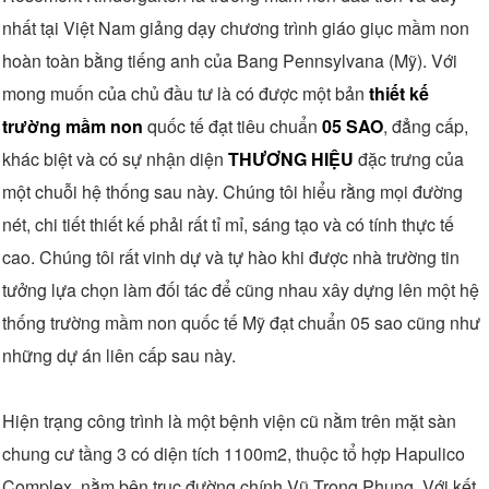
nhất tại Việt Nam giảng dạy chương trình giáo giục mầm non
hoàn toàn bằng tiếng anh của Bang Pennsylvana (Mỹ). Với
mong muốn của chủ đầu tư là có được một bản
thiết kế
trường mầm non
quốc tế đạt tiêu chuẩn
05 SAO
, đẳng cấp,
khác biệt và có sự nhận diện
THƯƠNG HIỆU
đặc trưng của
một chuỗi hệ thống sau này. Chúng tôi hiểu rằng mọi đường
nét, chi tiết thiết kế phải rất tỉ mỉ, sáng tạo và có tính thực tế
cao. Chúng tôi rất vinh dự và tự hào khi được nhà trường tin
tưởng lựa chọn làm đối tác để cũng nhau xây dựng lên một hệ
thống trường mầm non quốc tế Mỹ đạt chuẩn 05 sao cũng như
những dự án liên cấp sau này.
Hiện trạng công trình là một bệnh viện cũ nằm trên mặt sàn
chung cư tầng 3 có diện tích 1100m2, thuộc tổ hợp Hapulico
Complex, nằm bên trục đường chính Vũ Trọng Phụng. Với kết