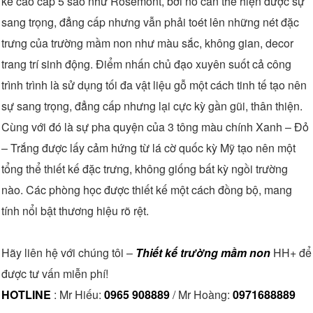
kế cao cấp 5 sao như Rosemont, bởi nó cần thể hiện được sự
sang trọng, đẳng cấp nhưng vẫn phải toét lên những nét đặc
trưng của trường mầm non như màu sắc, không gian, decor
trang trí sinh động. Điểm nhấn chủ đạo xuyên suốt cả công
trình trình là sử dụng tối đa vật liệu gỗ một cách tinh tế tạo nên
sự sang trọng, đẳng cấp nhưng lại cực kỳ gần gũi, thân thiện.
Cùng với đó là sự pha quyện của 3 tông màu chính Xanh – Đỏ
– Trắng được lấy cảm hứng từ lá cờ quốc kỳ Mỹ tạo nên một
tổng thể thiết kế đặc trưng, không giống bất kỳ ngồi trường
nào. Các phòng học được thiết kế một cách đồng bộ, mang
tính nổi bật thương hiệu rõ rệt.
Hãy liên hệ với chúng tôi –
Thiết kế trường mầm non
HH+ để
được tư vấn miễn phí!
HOTLINE
: Mr Hiếu:
0965 908889
/ Mr Hoàng:
0971688889