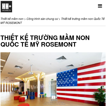
Me
Thiết kế mầm non
>
Công trình sàn chung cư
>
Thiết kế trường mầm non Quốc Tế
MỸ ROSEMONT
THIẾT KẾ TRƯỜNG MẦM NON
QUỐC TẾ MỸ ROSEMONT