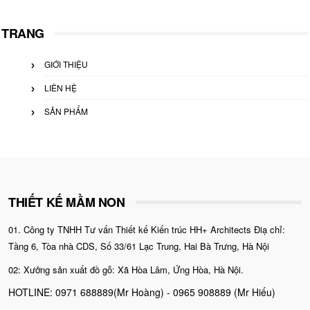
kiếm
cho:
TRANG
GIỚI THIỆU
LIÊN HỆ
SẢN PHẨM
THIẾT KẾ MẦM NON
01. Công ty TNHH Tư vấn Thiết kế Kiến trúc HH+ Architects Điạ chỉ:
Tầng 6, Tòa nhà CDS, Số 33/61 Lạc Trung, Hai Bà Trưng, Hà Nội
02: Xưởng sản xuất đồ gỗ: Xã Hòa Lâm, Ứng Hòa, Hà Nội.
HOTLINE: 0971 688889(Mr Hoàng) - 0965 908889 (Mr Hiếu)