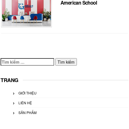
American School
Tìm
kiếm
cho:
TRANG
GIỚI THIỆU
LIÊN HỆ
SẢN PHẨM