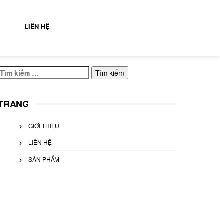
LIÊN HỆ
Tìm
kiếm
cho:
TRANG
GIỚI THIỆU
LIÊN HỆ
SẢN PHẨM