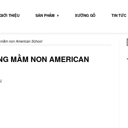
GIỚI THIỆU
SẢN PHẨM
XƯỞNG GỖ
TIN TỨC
ng mầm non American School
ỜNG MẦM NON AMERICAN
l