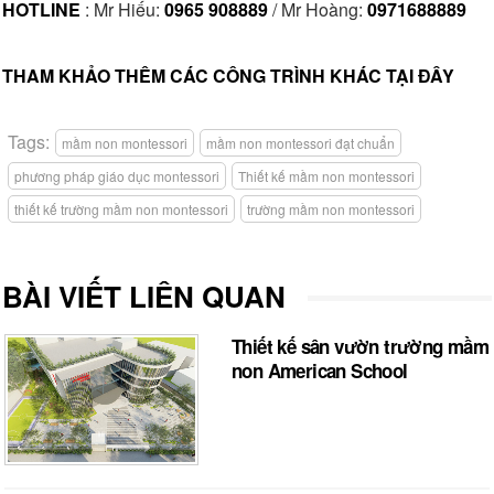
HOTLINE
: Mr Hiếu:
0965 908889
/ Mr Hoàng:
0971688889
THAM KHẢO THÊM CÁC CÔNG TRÌNH KHÁC TẠI ĐÂY
Tags:
mầm non montessori
mầm non montessori đạt chuẩn
phương pháp giáo dục montessori
Thiết kế mầm non montessori
thiết kế trường mầm non montessori
trường mầm non montessori
BÀI VIẾT LIÊN QUAN
Thiết kế sân vườn trường mầm
non American School