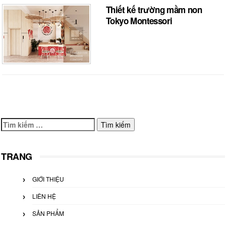
Thiết kế trường mầm non
Tokyo Montessori
Tìm
kiếm
cho:
TRANG
GIỚI THIỆU
LIÊN HỆ
SẢN PHẨM