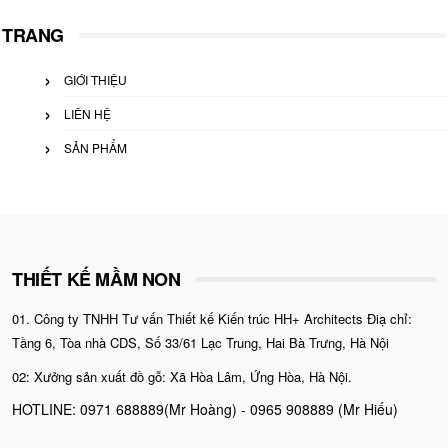
cho:
TRANG
GIỚI THIỆU
LIÊN HỆ
SẢN PHẨM
THIẾT KẾ MẦM NON
01. Công ty TNHH Tư vấn Thiết kế Kiến trúc HH+ Architects Điạ chỉ:
Tầng 6, Tòa nhà CDS, Số 33/61 Lạc Trung, Hai Bà Trưng, Hà Nội
02: Xưởng sản xuất đồ gỗ: Xã Hòa Lâm, Ứng Hòa, Hà Nội.
HOTLINE: 0971 688889(Mr Hoàng) - 0965 908889 (Mr Hiếu)