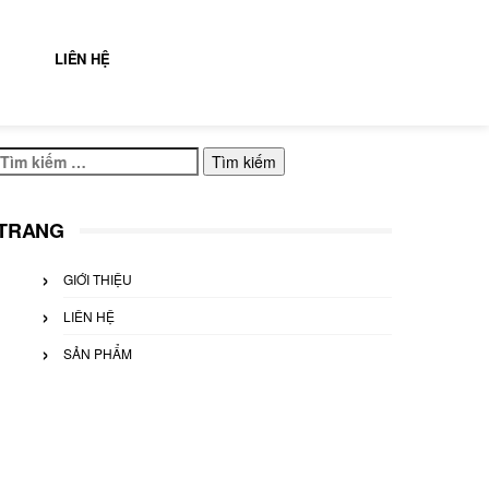
LIÊN HỆ
Tìm
kiếm
cho:
TRANG
GIỚI THIỆU
LIÊN HỆ
SẢN PHẨM