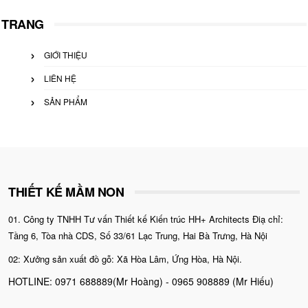
cho:
TRANG
GIỚI THIỆU
LIÊN HỆ
SẢN PHẨM
THIẾT KẾ MẦM NON
01. Công ty TNHH Tư vấn Thiết kế Kiến trúc HH+ Architects Điạ chỉ:
Tầng 6, Tòa nhà CDS, Số 33/61 Lạc Trung, Hai Bà Trưng, Hà Nội
02: Xưởng sản xuất đồ gỗ: Xã Hòa Lâm, Ứng Hòa, Hà Nội.
HOTLINE: 0971 688889(Mr Hoàng) - 0965 908889 (Mr Hiếu)