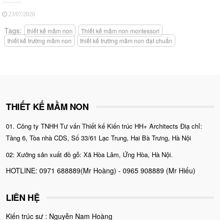
23/07/2020
Tags:
thiết kế mầm non
Thiết kế mầm non montessori
thiết kế trường mầm non
thiết kế trường mầm non đạt chuẩn
THIẾT KẾ MẦM NON
01. Công ty TNHH Tư vấn Thiết kế Kiến trúc HH+ Architects Điạ chỉ:
Tầng 6, Tòa nhà CDS, Số 33/61 Lạc Trung, Hai Bà Trưng, Hà Nội
02: Xưởng sản xuất đồ gỗ: Xã Hòa Lâm, Ứng Hòa, Hà Nội.
HOTLINE: 0971 688889(Mr Hoàng) - 0965 908889 (Mr Hiếu)
LIÊN HỆ
Kiến trúc sư : Nguyễn Nam Hoàng