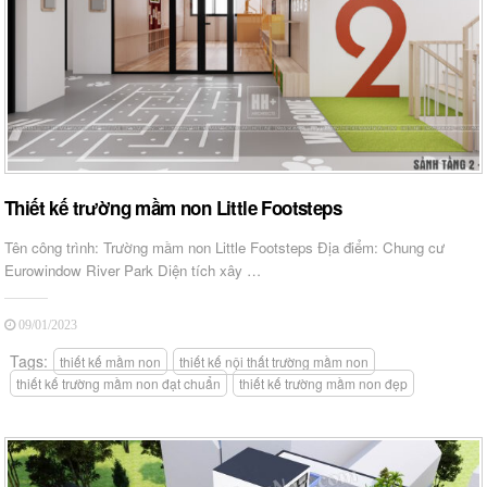
Thiết kế trường mầm non Little Footsteps
Tên công trình: Trường mầm non Little Footsteps Địa điểm: Chung cư
Eurowindow River Park Diện tích xây …
09/01/2023
Tags:
thiết kế mầm non
thiết kế nội thất trường mầm non
thiết kế trường mầm non đạt chuẩn
thiết kế trường mầm non đẹp