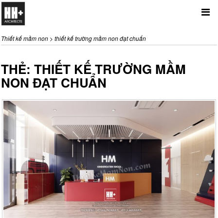
Me
Thiết kế mầm non
>
thiết kế trường mầm non đạt chuẩn
THẺ: THIẾT KẾ TRƯỜNG MẦM
NON ĐẠT CHUẨN